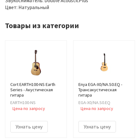
Звукосниматель: Double AcousticPlus
Цвет: Натуральный
Товары из категории
Cort EARTH100-NS Earth
Enya EGA-X0/NA.S0.EQ -
Series - Акустическая
Трансакустическая
гитара
гитара
EARTH100-NS
EGA-X0/NA.S0.EQ
Цена по запросу
Цена по запросу
Узнать цену
Узнать цену