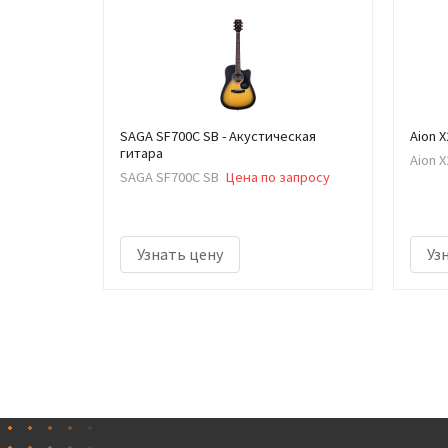
SAGA SF700C SB - Акустическая
Aion 
гитара
Aion 
SAGA SF700C SB
Цена по запросу
Узнать цену
Уз