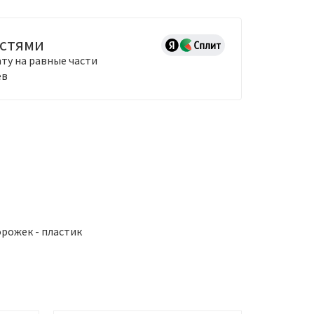
астями
ту на равные части
ев
порожек - пластик