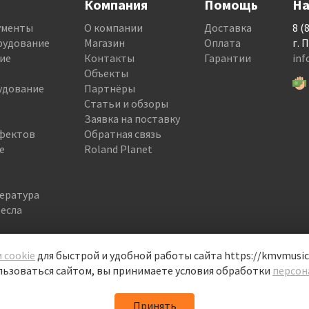
Компания
Помощь
На
ументы
О компании
Доставка
8 (
рудование
Магазин
Оплата
г. 
ие
Контакты
Гарантии
in
Объекты
удование
Партнёры
Статьи и обзоры
Заявка на поставку
фектов
Обратная связь
е
Roland Planet
тература
есла
 cookie
для быстрой и удобной работы сайта https://kmvmusic.
ьзоваться сайтом, вы принимаете условия обработки
персон
Принять