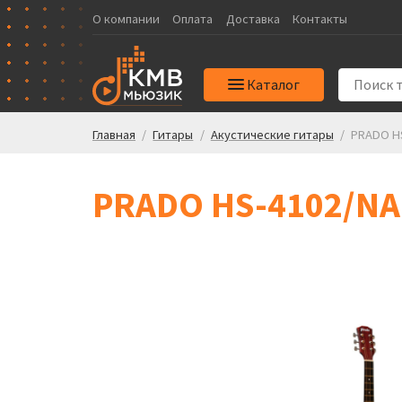
О компании
Оплата
Доставка
Контакты
Каталог
Главная
/
Гитары
/
Акустические гитары
/
PRADO HS
PRADO HS-4102/NA 