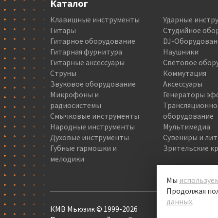
Каталог
Клавишные инструменты
Ударные инстр
Гитары
Студийное обо
Гитарное оборудование
DJ-Оборудован
Гитарная фурнитура
Наушники
Гитарные аксессуары
Световое обор
Струны
Коммутация
Звуковое оборудование
Аксессуары
Микрофоны и
Генераторы эф
радиосистемы
Трансляционно
Смычковые инструменты
оборудование
Народные инструменты
Мультимедиа
Духовые инструменты
Сувениры и ли
Губные гармошки и
Зрительские кр
мелодики
Мы
используем
Продолжая пол
данных
.
КМВ Мьюзик © 1999-2026