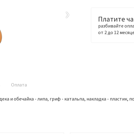
›
Платите ч
разбивайте опла
от 2 до 12 месяц
а
Оплата
дека и обечайка - липа, гриф - катальпа, накладка - пластик, 