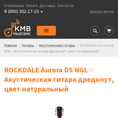
О компании
Оплата
Доставка
Контакты
8 (800) 302-17-10
Заказать звонок
Главная
/
Гитары
/
Акустические гитары
/
ROCKDALE Aurora D5
NGL - Акустическая гитара дредноут, цвет натуральный
ROCKDALE Aurora D5 NGL -
Акустическая гитара дредноут,
цвет натуральный