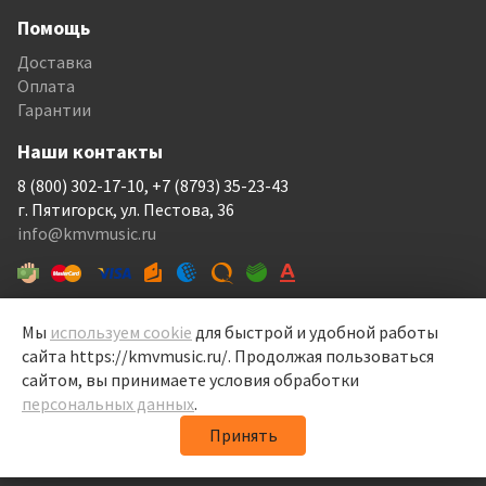
Помощь
Доставка
Оплата
Гарантии
Наши контакты
8 (800) 302-17-10, +7 (8793) 35-23-43
г. Пятигорск, ул. Пестова, 36
info@kmvmusic.ru
Мы
используем cookie
для быстрой и удобной работы
сайта https://kmvmusic.ru/. Продолжая пользоваться
КМВ Мьюзик © 1999-2026
сайтом, вы принимаете условия обработки
Перелицовка сайта —
Рекламный контент
, 2022
персональных данных
.
Политика конфиденциальности
Принять
Политика обработки персональных данных