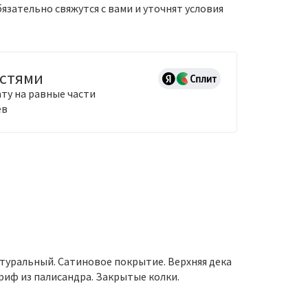
зательно свяжутся с вами и уточнят условия
астями
ту на равные части
ев
натуральный. Сатиновое покрытие. Верхняя дека
гриф из палисандра. Закрытые колки.