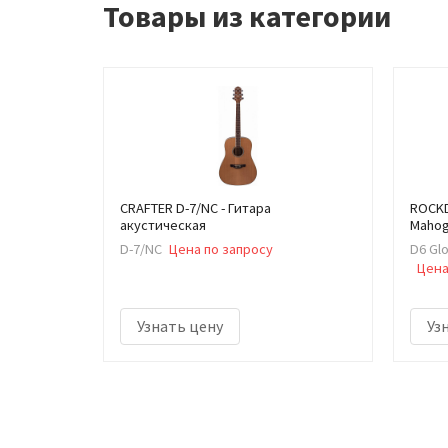
Товары из категории
CRAFTER D-7/NC - Гитара
ROCKDA
акустическая
Mahog
D-7/NC
Цена по запросу
D6 Gl
Цена
Узнать цену
Уз