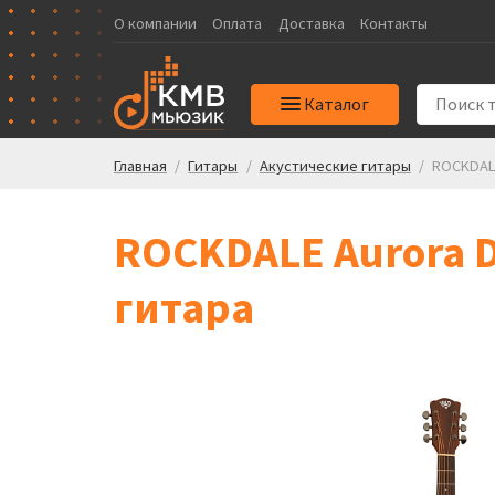
О компании
Оплата
Доставка
Контакты
Каталог
Главная
/
Гитары
/
Акустические гитары
/
ROCKDALE
ROCKDALE Aurora D6
гитара