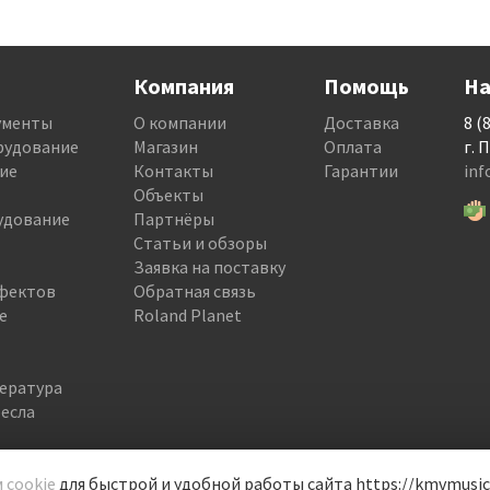
Компания
Помощь
На
ументы
О компании
Доставка
8 (
рудование
Магазин
Оплата
г. 
ие
Контакты
Гарантии
in
Объекты
удование
Партнёры
Статьи и обзоры
Заявка на поставку
фектов
Обратная связь
е
Roland Planet
тература
есла
 cookie
для быстрой и удобной работы сайта https://kmvmusic.