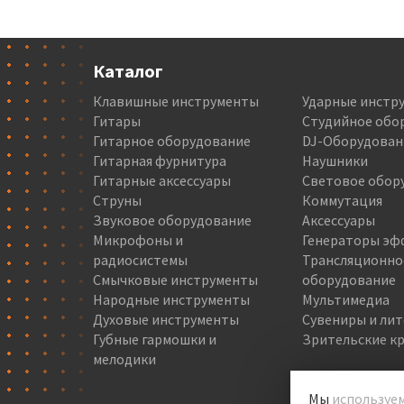
Каталог
Клавишные инструменты
Ударные инстр
Гитары
Студийное обо
Гитарное оборудование
DJ-Оборудован
Гитарная фурнитура
Наушники
Гитарные аксессуары
Световое обор
Струны
Коммутация
Звуковое оборудование
Аксессуары
Микрофоны и
Генераторы эф
радиосистемы
Трансляционно
Смычковые инструменты
оборудование
Народные инструменты
Мультимедиа
Духовые инструменты
Сувениры и ли
Губные гармошки и
Зрительские кр
мелодики
Мы
используем