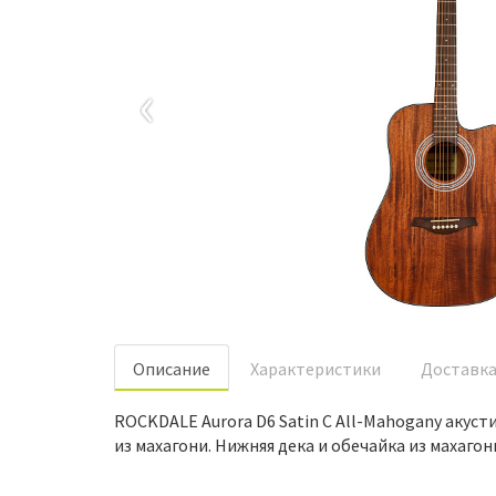
‹
Oписание
Характеристики
Доставк
ROCKDALE Aurora D6 Satin C All-Mahogany акуст
из махагони. Нижняя дека и обечайка из махаго