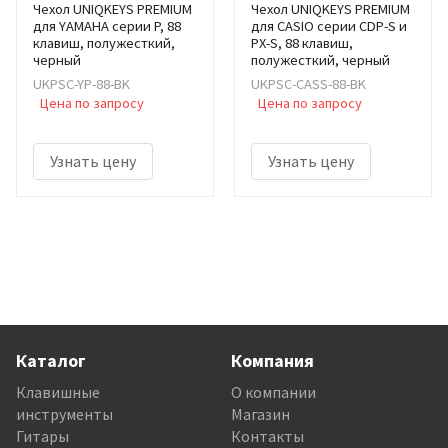
Чехол UNIQKEYS PREMIUM
Чехол UNIQKEYS PREMIUM
для YAMAHA серии P, 88
для CASIO серии CDP-S и
клавиш, полужесткий,
PX-S, 88 клавиш,
черный
полужесткий, черный
UKPSC-YP-88-BK
UKPSC-CASS-88-BK
Цена по запросу
Цена по запросу
Узнать цену
Узнать цену
Каталог
Компания
Клавишные
О компании
инструменты
Магазин
Гитары
Контакты