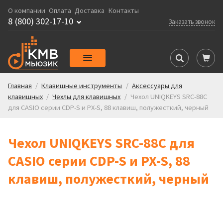
О компании
Оплата
Доставка
Контакты
8 (800) 302-17-10
Заказать звонок
Главная
/
Клавишные инструменты
/
Аксессуары для
клавишных
/
Чехлы для клавишных
/
Чехол UNIQKEYS SRC-88C
для CASIO серии CDP-S и PX-S, 88 клавиш, полужесткий, черный
Чехол UNIQKEYS SRC-88C для
CASIO серии CDP-S и PX-S, 88
клавиш, полужесткий, черный