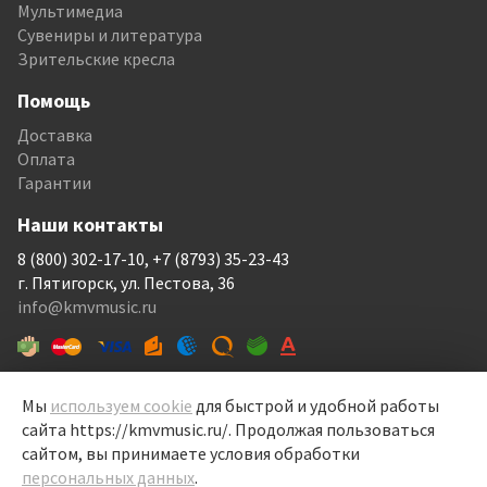
Мультимедиа
Сувениры и литература
Зрительские кресла
Помощь
Доставка
Оплата
Гарантии
Наши контакты
8 (800) 302-17-10, +7 (8793) 35-23-43
г. Пятигорск, ул. Пестова, 36
info@kmvmusic.ru
Мы
используем cookie
для быстрой и удобной работы
сайта https://kmvmusic.ru/. Продолжая пользоваться
КМВ Мьюзик © 1999-2026
сайтом, вы принимаете условия обработки
Перелицовка сайта —
Рекламный контент
, 2022
персональных данных
.