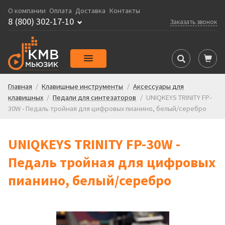
О компании
Оплата
Доставка
Контакты
8 (800) 302-17-10
Заказать звонок
Главная
/
Клавишные инструменты
/
Аксессуары для
клавишных
/
Педали для синтезаторов
/
UNIQKEYS TRINITY FP-
30W - Педаль тройная для цифровых пианино, белый/серебро
UNIQKEYS TRINITY FP-30W -
Педаль тройная для цифровых
пианино, белый/серебро