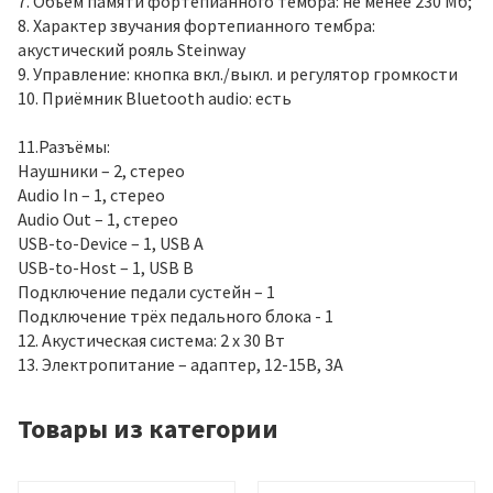
7. Объём памяти фортепианного тембра: не менее 230 Мб;
8. Характер звучания фортепианного тембра:
акустический рояль Steinway
9. Управление: кнопка вкл./выкл. и регулятор громкости
10. Приёмник Bluetooth audio: есть
11.Разъёмы:
Наушники – 2, стерео
Audio In – 1, стерео
Audio Out – 1, стерео
USB-to-Device – 1, USB A
USB-to-Host – 1, USB B
Подключение педали сустейн – 1
Подключение трёх педального блока - 1
12. Акустическая система: 2 х 30 Вт
13. Электропитание – адаптер, 12-15В, 3А
Товары из категории