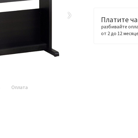
›
Платите ч
разбивайте опла
от 2 до 12 месяц
а
Оплата