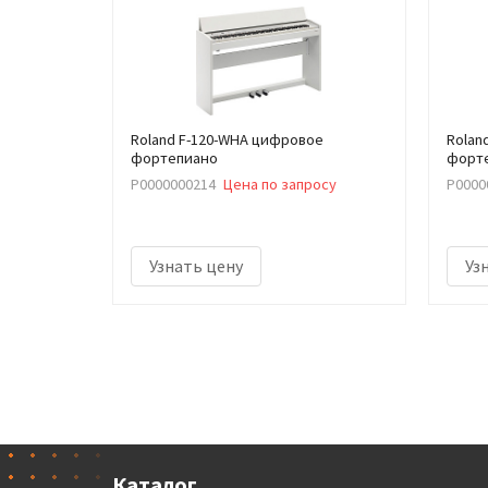
Roland F-120-WHA цифровое
Rolan
фортепиано
форте
Р0000000214
Цена по запросу
Р0000
Узнать цену
Уз
Каталог