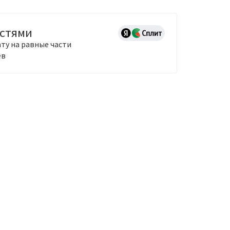
астями
ту на равные части
ев