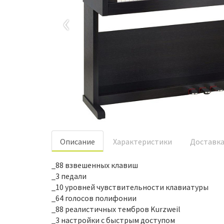
‹
Oписание
Характеристики
Доставк
_88 взвешенных клавиш
_3 педали
_10 уровней чувствительности клавиатуры
_64 голосов полифонии
_88 реалистичных тембров Kurzweil
_3 настройки с быстрым доступом