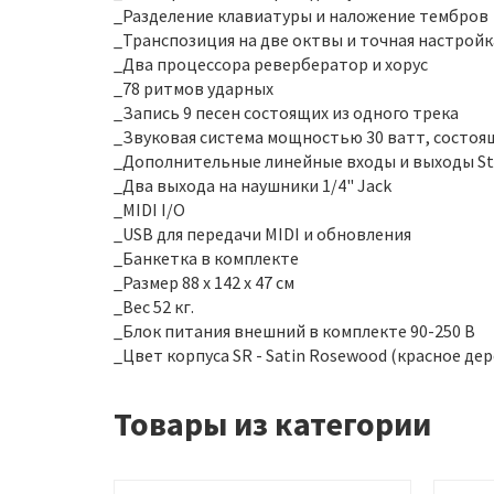
_Разделение клавиатуры и наложение тембров
_Транспозиция на две октвы и точная настройка
_Два процессора ревербератор и хорус
_78 ритмов ударных
_Запись 9 песен состоящих из одного трека
_Звуковая система мощностью 30 ватт, состоящ
_Дополнительные линейные входы и выходы St
_Два выхода на наушники 1/4" Jack
_MIDI I/O
_USB для передачи MIDI и обновления
_Банкетка в комплекте
_Размер 88 x 142 x 47 см
_Вес 52 кг.
_Блок питания внешний в комплекте 90-250 В
_Цвет корпуса SR - Satin Rosewood (красное дер
Товары из категории