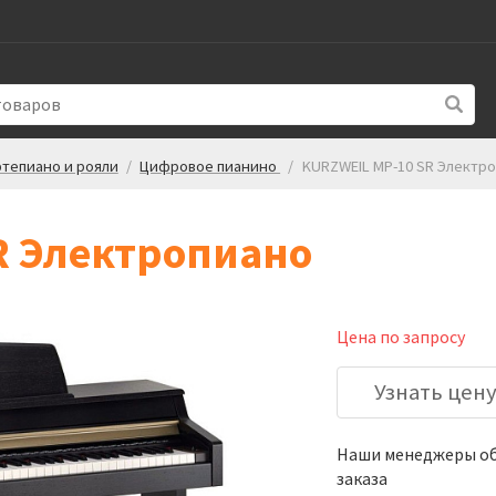
тепиано и рояли
/
Цифровое пианино
/
KURZWEIL MP-10 SR Электр
R Электропиано
Цена по запросу
Узнать цен
Наши менеджеры обя
заказа