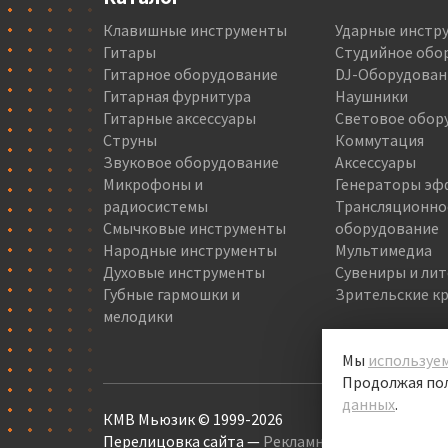
Клавишные инструменты
Ударные инстр
Гитары
Студийное обо
Гитарное оборудование
DJ-Оборудован
Гитарная фурнитура
Наушники
Гитарные аксессуары
Световое обор
Струны
Коммутация
Звуковое оборудование
Аксессуары
Микрофоны и
Генераторы эф
радиосистемы
Трансляционно
Смычковые инструменты
оборудование
Народные инструменты
Мультимедиа
Духовые инструменты
Сувениры и ли
Губные гармошки и
Зрительские кр
мелодики
Мы
используем
Продолжая пол
данных
.
КМВ Мьюзик © 1999-2026
Перелицовка сайта —
Рекламный контент
, 2022