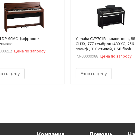
d DP-90MC Цифровое
Yamaha CVP701B - клавинова, 88
пиано.
GH3X, 777 тембров+480 XG, 256
полиф., 310 стилей, USB flash
000212
Цена по запросу
РЗ-00000988
Цена по запросу
нать цену
Узнать цену
Компания
Помощь
На