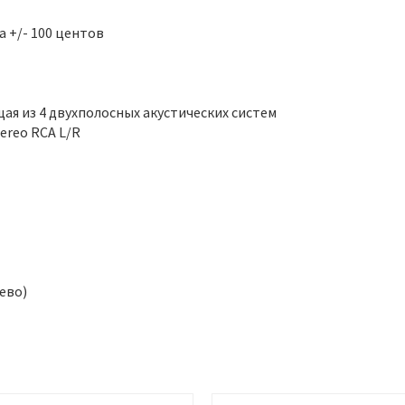
 +/- 100 центов
ая из 4 двухполосных акустических систем
ereo RCA L/R
ево)