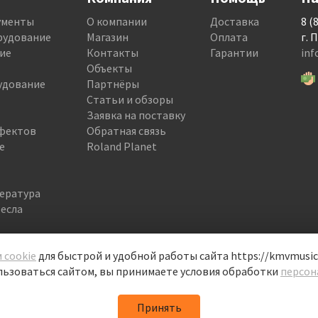
ументы
О компании
Доставка
8 (
рудование
Магазин
Оплата
г. 
ие
Контакты
Гарантии
in
Объекты
удование
Партнёры
Статьи и обзоры
Заявка на поставку
фектов
Обратная связь
е
Roland Planet
тература
есла
 cookie
для быстрой и удобной работы сайта https://kmvmusic.
ьзоваться сайтом, вы принимаете условия обработки
персон
Принять