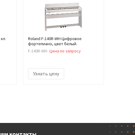
 кл.
Roland F-140R-WH Цифровое
фортепиано, цвет белый.
F-140R-WH
Цена по запросу
Узнать цену
ши контакты