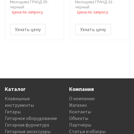
Мелодива ГРАНД 05-
Мелодива ГРАНД 01-
черный
черный
Цена по запросу
Цена по запросу
Узнать цену
Узнать цену
Каталог
Компания
Клавишные
О компании
инструменты
Магазин
Гитары
Контакты
Гитарное оборудование
Объекты
Гитарная фурнитура
Партнёры
Гитарные аксессуары
Статьи и обзоры