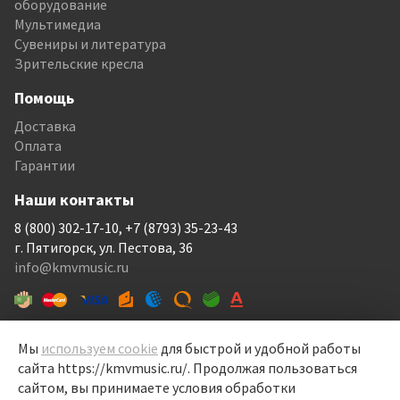
оборудование
Мультимедиа
Сувениры и литература
Зрительские кресла
Помощь
Доставка
Оплата
Гарантии
Наши контакты
8 (800) 302-17-10, +7 (8793) 35-23-43
г. Пятигорск, ул. Пестова, 36
info@kmvmusic.ru
Мы
используем cookie
для быстрой и удобной работы
сайта https://kmvmusic.ru/. Продолжая пользоваться
КМВ Мьюзик © 1999-2026
сайтом, вы принимаете условия обработки
Перелицовка сайта —
Рекламный контент
, 2022