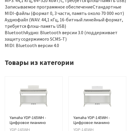
MP3: 44,1 кГц, 64–320 кбит/с, требуется флэш-память USB)
Записываемое программное обеспечениеСтандартные
MIDI-файлы (формат 0, 3 части, память около 70 000 нот)
Аудиофайл (WAV: 44,1 кГц, 16-битный линейный формат,
требуется флэш-память USB)
BluetoothАудио: Bluetooth версии 3.0 (поддерживает
защиту содержимого SCMS-T)
MIDI: Bluetooth версии 4.0
Товары из категории
Yamaha YDP-165WH -
Yamaha YDP-145WH -
Цифровое пианино
Цифровое пианино
YDP-165WH
YDP-145WH