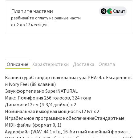
Платите частями
разбивайте оплату на равные части
от 2 до 12 месяцев
Oписание
Характеристики
Доставка
Оплата
КлавиатураСтандартная клавиатура PHA-4: с Escapement
и Ivory Feel (88 клавиш)
Звук фортепиано SuperNATURAL
Макс. Полифония 256 голосов, 324 тона
Динамики12 см (4-3/4 дюйма) х 2
Номинальная выходная мощность12 Вт х 2
Играбельное программное обеспечениеСтандартные
MIDI-файлы (формат 0, 1)
Аудиофайл (WAV: 44,1 кГц, 16-битный линейный формат,