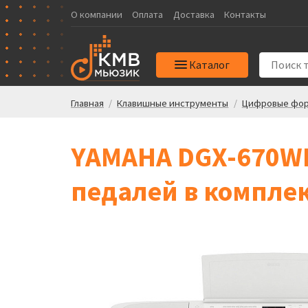
О компании
Оплата
Доставка
Контакты
Каталог
Главная
/
Клавишные инструменты
/
Цифровые фор
YAMAHA DGX-670WH
педалей в компле