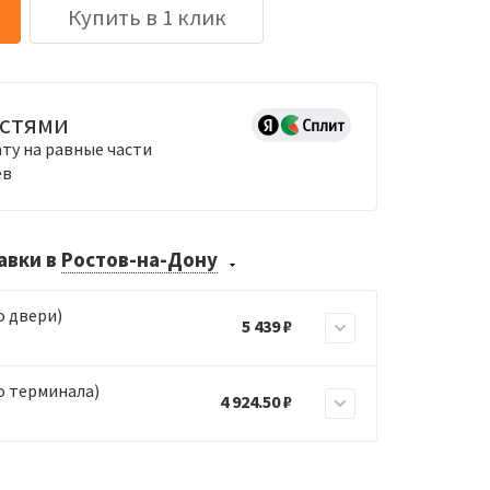
Купить в 1 клик
астями
ту на равные части
ев
тавки
в
Ростов-на-Дону
о двери)
5 439 ₽
о терминала)
4 924.50 ₽