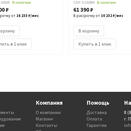
100WE
В наличии
CDP-S160BK
В наличии
00 ₽
61 390 ₽
срочку от
16 233 ₽/мес
В рассрочку от
10 232 ₽/мес
корзину
В корзину
пить в 1 клик
Купить в 1 клик
Компания
Помощь
На
ументы
О компании
Доставка
8 (
рудование
Магазин
Оплата
г. 
ие
Контакты
Гарантии
in