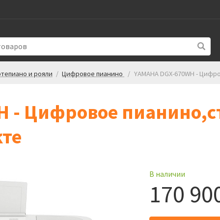
тепиано и рояли
/
Цифровое пианино
/
YAMAHA DGX-670WH - Цифро
 - Цифровое пианино,ст
кте
В наличии
170 90