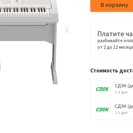
В корзину
›
Платите ч
разбивайте опла
от 2 до 12 месяц
Стоимость дос
СДЭК (д
2-3 дня
СДЭК (д
2-3 дня