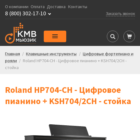
О компании
Оплата
Доставка
Контакты
8 (800) 302-17-10
Заказать звонок
Главная
/
Клавишные инструменты
/
Цифровые фортепиано и
рояли
/
Roland HP704-CH - Цифровое пианино + KSH704/2CH -
стойка
Roland HP704-CH - Цифровое
пианино + KSH704/2CH - стойка