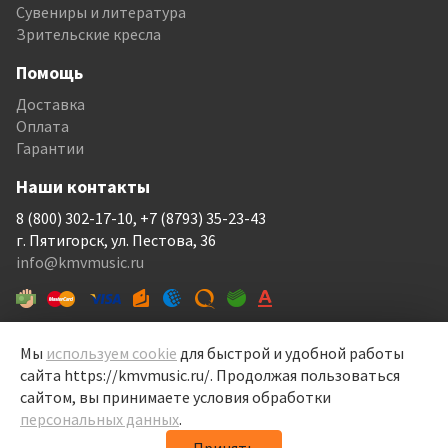
Сувениры и литература
Зрительские кресла
Помощь
Доставка
Оплата
Гарантии
Наши контакты
8 (800) 302-17-10, +7 (8793) 35-23-43
г. Пятигорск, ул. Пестова, 36
info@kmvmusic.ru
Мы
используем cookie
для быстрой и удобной работы
сайта https://kmvmusic.ru/. Продолжая пользоваться
КМВ Мьюзик © 1999-2026
сайтом, вы принимаете условия обработки
Перелицовка сайта —
Рекламный контент
, 2022
персональных данных
.
Политика конфиденциальности