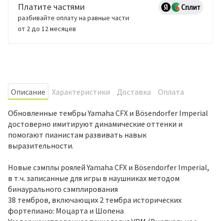
Платите частями
разбивайте оплату на равные части
от 2 до 12 месяцев
Oписание
Характеристики
Доставка
Оплата
Обновленные тембры Yamaha CFX и Bösendorfer Imperial
достоверно имитируют динамические оттенки и
помогают пианистам развивать навык
выразительности.
Новые сэмплы роялей Yamaha CFX и Bösendorfer Imperial,
в т.ч. записанные для игры в наушниках методом
бинаурального сэмплирования
38 тембров, включающих 2 тембра исторических
фортепиано: Моцарта и Шопена