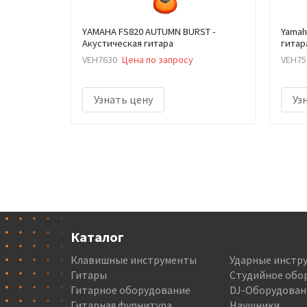
YAMAHA FS820 AUTUMN BURST -
Yamah
Акустическая гитара
гитар
VEH7630
Цена по запросу
VEH75
Узнать цену
Уз
Каталог
Клавишные инструменты
Ударные инстр
Гитары
Студийное обо
Гитарное оборудование
DJ-Оборудован
Гитарная фурнитура
Наушники