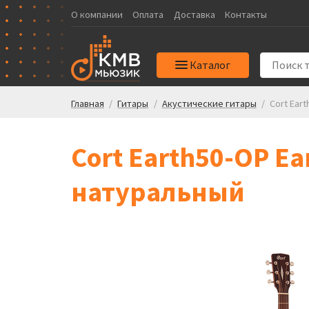
О компании
Оплата
Доставка
Контакты
Каталог
Главная
/
Гитары
/
Акустические гитары
/
Cort Ear
Cort Earth50-OP Ea
натуральный