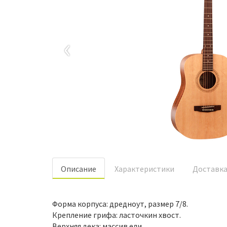
‹
Oписание
Характеристики
Доставк
Форма корпуса: дредноут, размер 7/8.
Крепление грифа: ласточкин хвост.
Верхняя дека: массив ели.