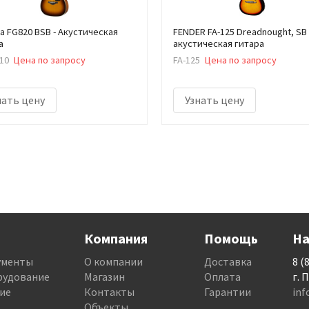
a FG820 BSB - Акустическая
FENDER FA-125 Dreadnought, SB
а
акустическая гитара
10
Цена по запросу
FA-125
Цена по запросу
нать цену
Узнать цену
Компания
Помощь
На
ументы
О компании
Доставка
8 (
рудование
Магазин
Оплата
г. 
ие
Контакты
Гарантии
in
Объекты