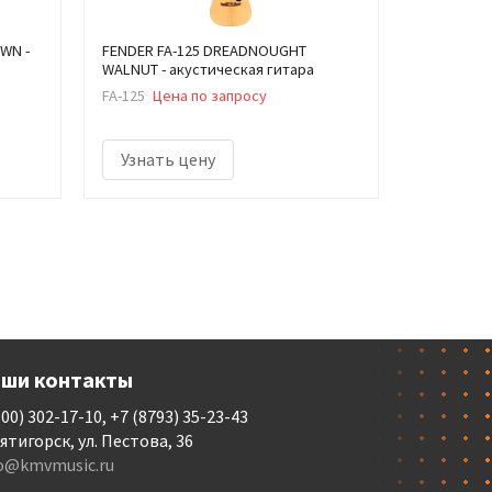
 WN -
FENDER FA-125 DREADNOUGHT
WALNUT - акустическая гитара
FA-125
Цена по запросу
Узнать цену
ши контакты
800) 302-17-10, +7 (8793) 35-23-43
Пятигорск, ул. Пестова, 36
fo@kmvmusic.ru