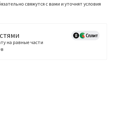
зательно свяжутся с вами и уточнят условия
астями
ту на равные части
ев